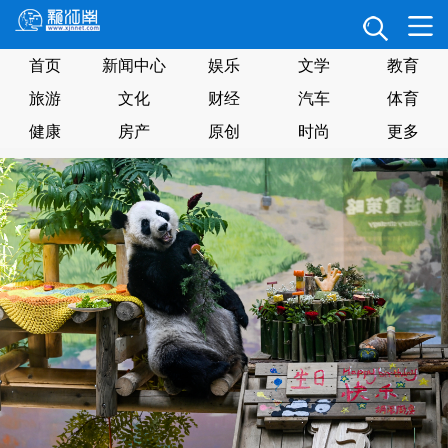
首页
新闻中心
娱乐
文学
教育
旅游
文化
财经
汽车
体育
健康
房产
原创
时尚
更多