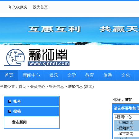
加入收藏夹
设为首页
首页
新闻中心
娱乐
文学
教育
旅游
文化
游戏
女性
摄影
生肖星座
图片
当前位置：
首页
>
会员中心
>
管理信息
> 增加信息 (新闻)
你好，
游客
帐号
请选择要增加
投稿
发布新闻