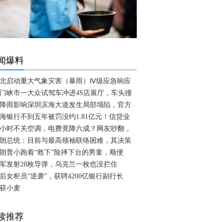
闻爆料
北启动重大气象灾害（暴雨）Ⅳ级应急响应
门峡市一大众试驾车冲进4S店展厅，车头撞
降雨影响深圳滨海大道发生局部塌陷，官方
海银行不到五年被罚没约1.81亿元！信贷业
4小时不关空调，电费竟降六成？网友吵翻，
朗总统：目前与最高领袖联络困难，其决策
朗普小跑着“救下”险摔下台的男童，顺便
军发射28枚导弹，乌克兰一枚也没拦住
0后女柜员“逆袭”，获聘4200亿银行副行长
获小麦
读推荐