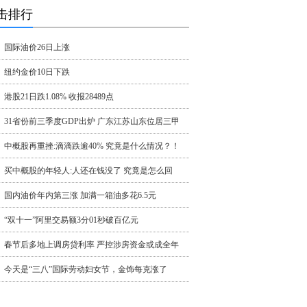
击排行
国际油价26日上涨
纽约金价10日下跌
港股21日跌1.08% 收报28489点
31省份前三季度GDP出炉 广东江苏山东位居三甲
中概股再重挫:滴滴跌逾40% 究竟是什么情况？！
买中概股的年轻人:人还在钱没了 究竟是怎么回
国内油价年内第三涨 加满一箱油多花6.5元
“双十一”阿里交易额3分01秒破百亿元
春节后多地上调房贷利率 严控涉房资金或成全年
今天是“三八”国际劳动妇女节，金饰每克涨了