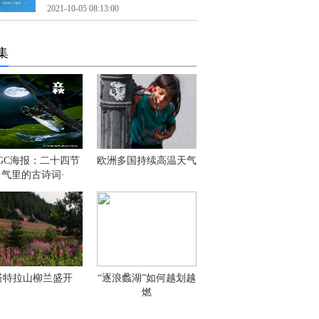
2021-10-05 08:13:00
集
IGC海报：二十四节
欧洲多国持续高温天气
气里的古诗词·
塔特拉山柳兰盛开
“逐浪蠡湖”如何越划越
燃