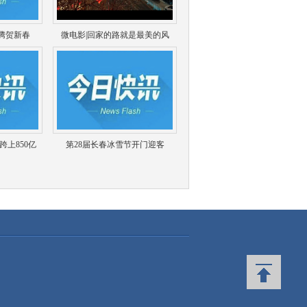
腾贺新春
微电影|回家的路就是最美的风
上850亿
第28届长春冰雪节开门迎客