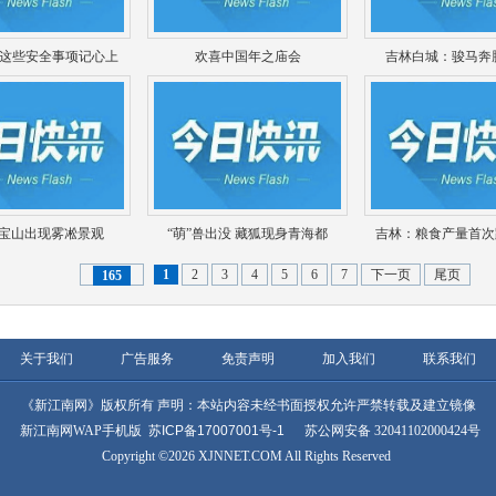
 这些安全事项记心上
欢喜中国年之庙会
吉林白城：骏马奔
宝山出现雾凇景观
“萌”兽出没 藏狐现身青海都
吉林：粮食产量首次跨
1
2
3
4
5
6
7
下一页
尾页
165
关于我们
广告服务
免责声明
加入我们
联系我们
《新江南网》版权所有 声明：本站内容未经书面授权允许严禁转载及建立镜像
新江南网WAP手机版
苏ICP备17007001号-1
苏公网安备 32041102000424号
Copyright ©2026 XJNNET.COM All Rights Reserved