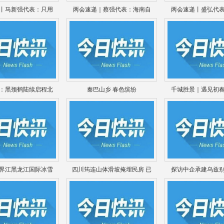
丨马新强代表：只用
两会速递｜蔡强代表：海南自
两会速递丨盛弘代
：黑颈鹤陆续启程北
秦巴山乡 春色缤纷
千城胜景｜遇见初
中俄界江黑龙江国际冰雪
四川筠连山体滑坡掩埋民房 已
探访中企承建乌兹