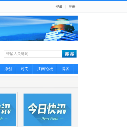
登录
|
注册
原创
时尚
江南论坛
博客