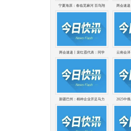
宁夏海原：春临苋麻河 百鸟翔
两会速递
两会速递丨裴红霞代表：同学
云南会泽
新疆巴州：棉种企业开足马力
2025